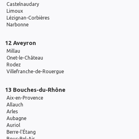
Castelnaudary
Limoux
Lézignan-Corbières
Narbonne
12 Aveyron
Millau
Onet-le-Château
Rodez
Villefranche-de-Rouergue
13 Bouches-du-Rhône
Aix-en-Provence
Allauch
Arles
Aubagne
Auriol
Berre-l'Étang
Bouc-Bel-Air