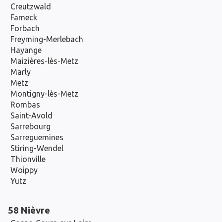
Creutzwald
Fameck
Forbach
Freyming-Merlebach
Hayange
Maizières-lès-Metz
Marly
Metz
Montigny-lès-Metz
Rombas
Saint-Avold
Sarrebourg
Sarreguemines
Stiring-Wendel
Thionville
Woippy
Yutz
58 Nièvre