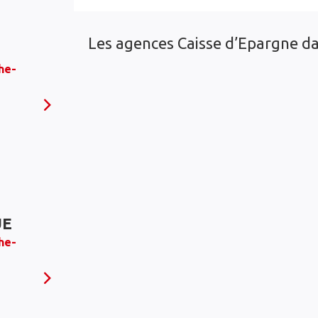
Les agences Caisse d’Epargne da
he-
UE
he-