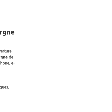
argne
verture
rgne
de
hone, e-
èques,