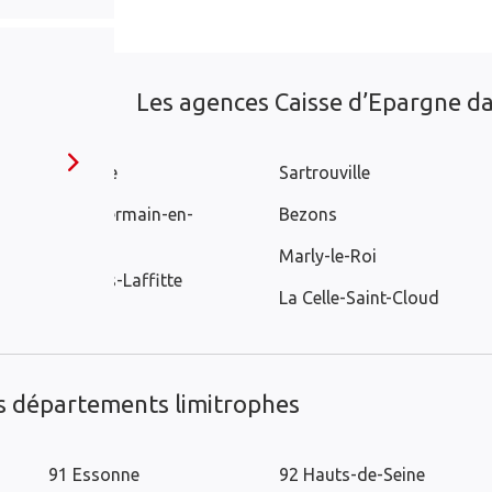
Les agences Caisse d’Epargne dan
Nanterre
Sartrouville
Saint-Germain-en-
Bezons
Laye
Marly-le-Roi
Maisons-Laffitte
La Celle-Saint-Cloud
es départements limitrophes
91 Essonne
92 Hauts-de-Seine