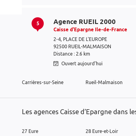
Agence RUEIL 2000
5
Caisse d’Epargne Ile-de-France
2-4, PLACE DE L'EUROPE
92500 RUEIL-MALMAISON
Montesson
Croissy-sur-Seine
Distance : 2.6 km
Le Vésinet
Houilles
Ouvert aujourd’hui
Chatou
Le Pecq
Carrières-sur-Seine
Rueil-Malmaison
Les agences Caisse d’Epargne dans l
27 Eure
28 Eure-et-Loir