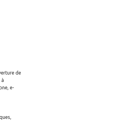
verture de
à
one, e-
èques,