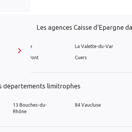
Les agences Caisse d’Epargne dan
La Garde
La Valette-du-Var
Solliès-Pont
Cuers
es départements limitrophes
13 Bouches-du-
84 Vaucluse
Rhône