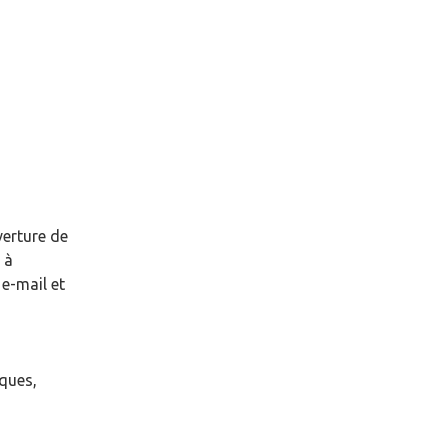
verture de
à
e-mail et
èques,