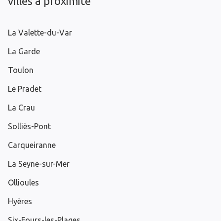
villes à proximité
La Valette-du-Var
La Garde
Toulon
Le Pradet
La Crau
Solliès-Pont
Carqueiranne
La Seyne-sur-Mer
Ollioules
Hyères
Six-Fours-les-Plages