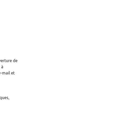
verture de
à
-mail et
èques,