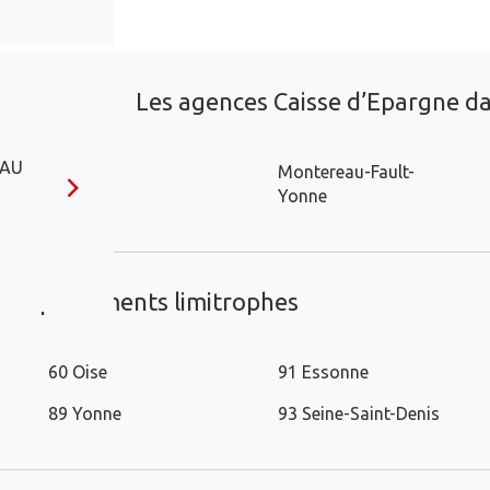
Les agences Caisse d’Epargne dan
EAU
Avon
Montereau-Fault-
Yonne
es départements limitrophes
60 Oise
91 Essonne
89 Yonne
93 Seine-Saint-Denis