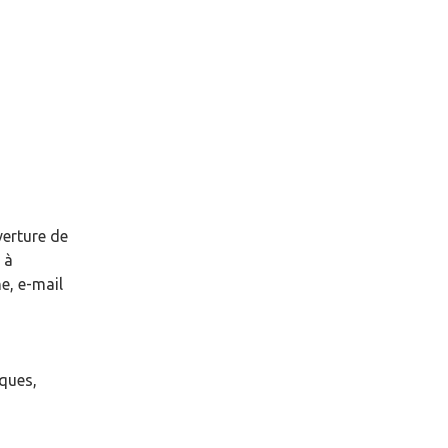
verture de
à
e, e-mail
èques,