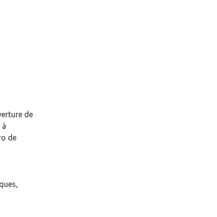
verture de
à
ro de
èques,