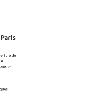
e
Paris
verture de
à
one, e-
èques,