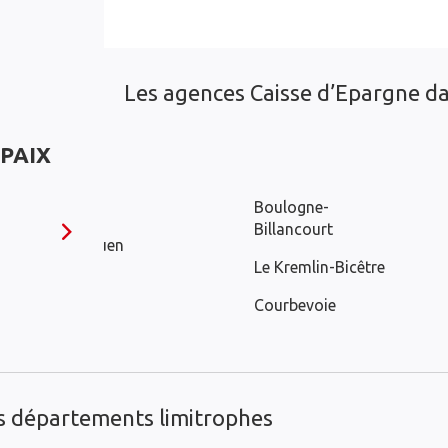
Les agences Caisse d’Epargne dan
 PAIX
Gentilly
Boulogne-
Billancourt
Saint-Ouen
Le Kremlin-Bicêtre
Arcueil
Courbevoie
es départements limitrophes