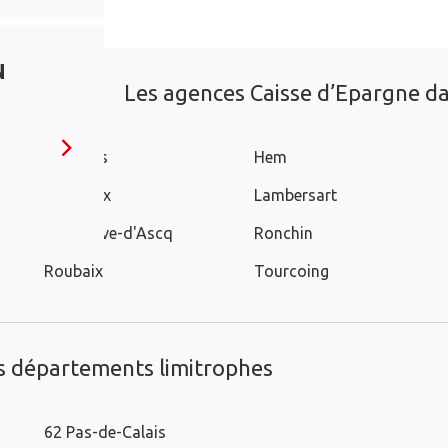
N
Les agences Caisse d’Epargne dan
Bondues
Hem
Mouvaux
Lambersart
Villeneuve-d'Ascq
Ronchin
Roubaix
Tourcoing
es départements limitrophes
62 Pas-de-Calais