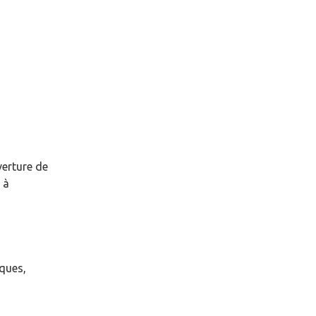
verture de
à
èques,