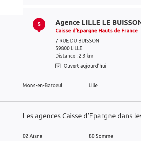
Agence LILLE LE BUISSO
5
Caisse d’Epargne Hauts de France
7 RUE DU BUISSON
59800 LILLE
Marcq-en-Baroeul
Marquette-lez-Lille
Distance : 2.3 km
Wasquehal
Croix
Ouvert aujourd’hui
La Madeleine
Saint-André-lez-Lille
Mons-en-Baroeul
Lille
Les agences Caisse d’Epargne dans l
02 Aisne
80 Somme