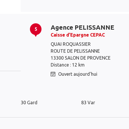
Agence PELISSANNE
5
Caisse d’Epargne CEPAC
QUAI ROQUASSIER
Miramas
Salon-de-Provence
ROUTE DE PELISSANNE
Istres
Fos-sur-Mer
13300 SALON DE PROVENCE
Distance : 12 km
Ouvert aujourd’hui
Les agences Caisse d’Epargne dans l
30 Gard
83 Var