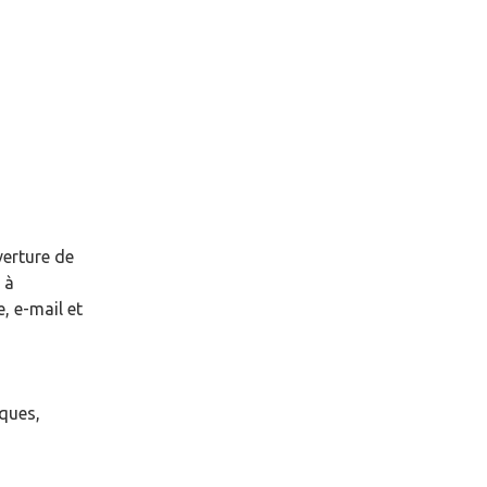
verture de
à
, e-mail et
èques,