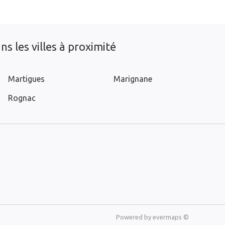
s les villes à proximité
Martigues
Marignane
Rognac
Powered by
evermaps ©