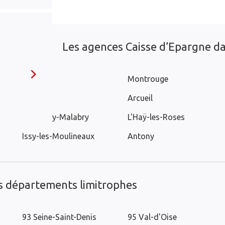
Les agences Caisse d’Epargne dan
Vanves
Montrouge
Cachan
Arcueil
Châtenay-Malabry
L'Haÿ-les-Roses
Issy-les-Moulineaux
Antony
es départements limitrophes
93 Seine-Saint-Denis
95 Val-d'Oise