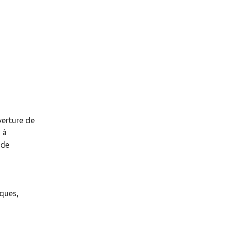
verture de
à
 de
èques,