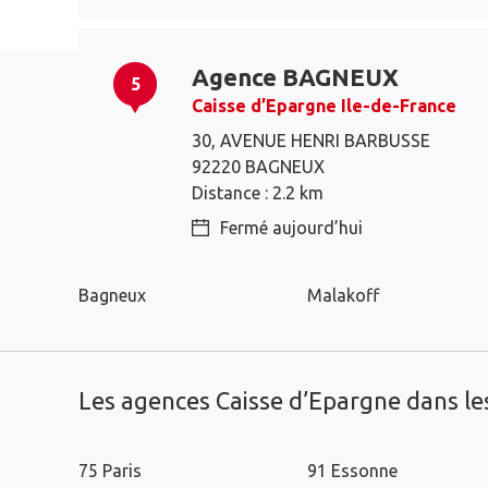
Agence BAGNEUX
5
Caisse d’Epargne Ile-de-France
30, AVENUE HENRI BARBUSSE
92220 BAGNEUX
Fontenay-aux-Roses
Clamart
Distance : 2.2 km
Châtillon
Le Plessis-Robinson
Fermé aujourd’hui
Sceaux
Bourg-la-Reine
Bagneux
Malakoff
Les agences Caisse d’Epargne dans l
75 Paris
91 Essonne