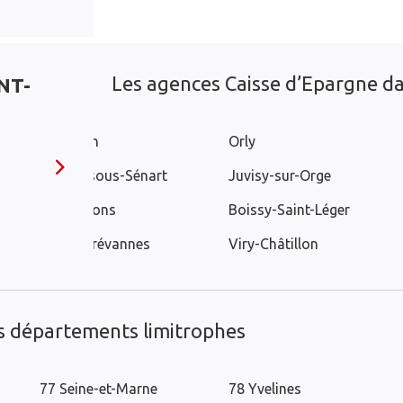
Les agences Caisse d’Epargne dan
NT-
Valenton
Orly
Épinay-sous-Sénart
Juvisy-sur-Orge
Athis-Mons
Boissy-Saint-Léger
Limeil-Brévannes
Viry-Châtillon
es départements limitrophes
77 Seine-et-Marne
78 Yvelines