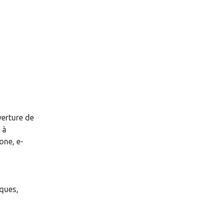
verture de
à
one, e-
èques,