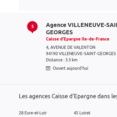
Agence VILLENEUVE-SAI
5
GEORGES
Caisse d’Epargne Ile-de-France
Montgeron
Vigneux-sur-Seine
4, AVENUE DE VALENTON
Yerres
Brunoy
94190 VILLENEUVE-SAINT-GEORGES
Distance : 3.3 km
Villeneuve-Saint-
Draveil
Georges
Ouvert aujourd’hui
Villeneuve-le-Roi
Les agences Caisse d’Epargne dans l
28 Eure-et-Loir
45 Loiret