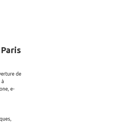
e
Paris
verture de
à
one, e-
èques,