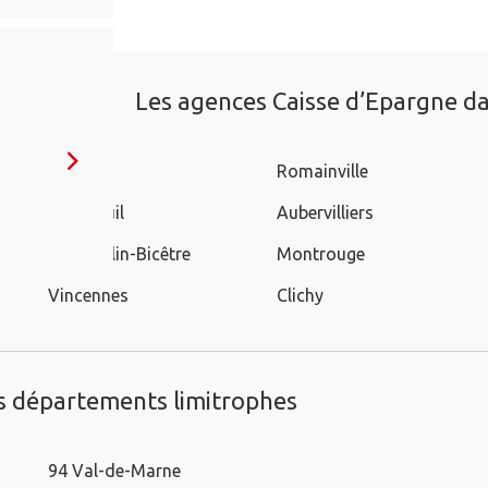
Les agences Caisse d’Epargne dan
Gentilly
Romainville
Montreuil
Aubervilliers
Le Kremlin-Bicêtre
Montrouge
Vincennes
Clichy
es départements limitrophes
94 Val-de-Marne