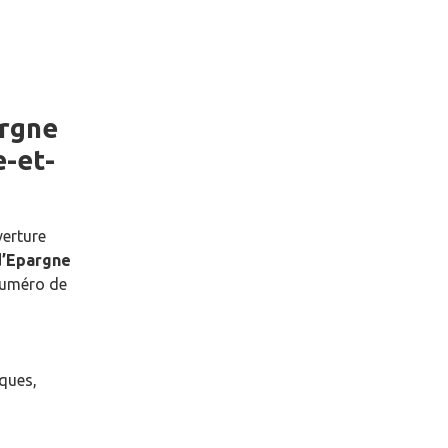
argne
-et-
verture
d’Epargne
numéro de
èques,