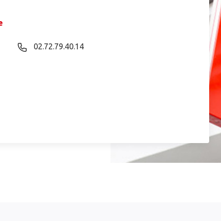
e
02.72.79.40.14