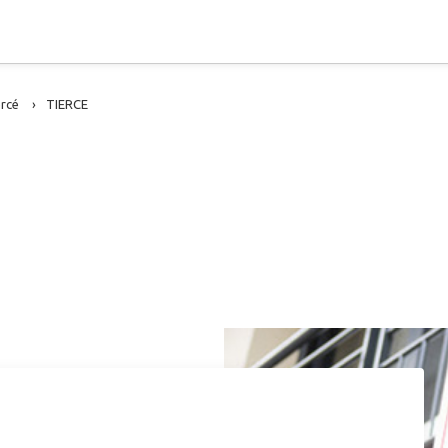
ercé
TIERCE