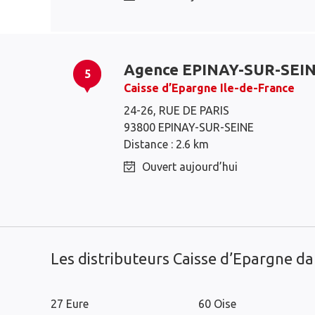
Agence EPINAY-SUR-SEI
5
Caisse d’Epargne Ile-de-France
Deuil-la-Barre
24-26, RUE DE PARIS
Villetaneuse
93800 EPINAY-SUR-SEINE
Enghien-les-Bains
Soisy-sous-
Distance : 2.6 km
Montmorency
Montmorency
Ouvert aujourd’hui
Épinay-sur-Seine
Montmagny
Les distributeurs Caisse d’Epargne d
27 Eure
60 Oise