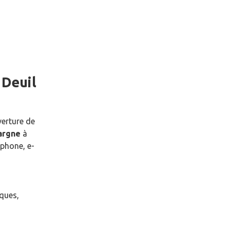
e
Deuil
verture de
pargne
à
phone, e-
èques,