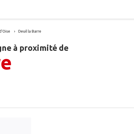
d'Oise
Deuil la Barre
gne à proximité de
re