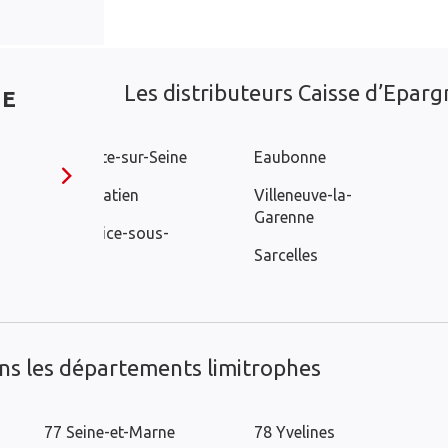
Les distributeurs Caisse d’Epargn
NE
Pierrefitte-sur-Seine
Eaubonne
Saint-Gratien
Villeneuve-la-
Garenne
Saint-Brice-sous-
Forêt
Sarcelles
ans les départements limitrophes
77 Seine-et-Marne
78 Yvelines