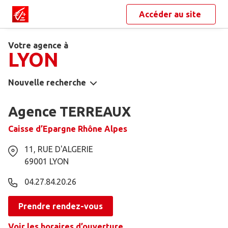
Accéder au site
Votre agence à
LYON
Nouvelle recherche
Agence TERREAUX
Caisse d’Epargne Rhône Alpes
11, RUE D'ALGERIE
69001
LYON
04.27.84.20.26
Prendre rendez-vous
Voir les horaires d’ouverture