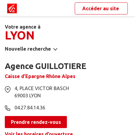
Accéder au site
Votre agence à
LYON
Nouvelle recherche
Agence GUILLOTIERE
Caisse d’Epargne Rhône Alpes
4, PLACE VICTOR BASCH
69003
LYON
04.27.84.14.36
Prendre rendez-vous
Voir les horaires d’ouverture