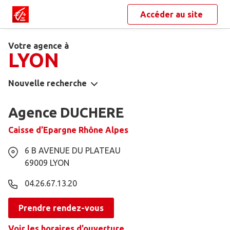
Accéder au site
Votre agence à
LYON
Nouvelle recherche
Agence DUCHERE
Caisse d’Epargne Rhône Alpes
6 B AVENUE DU PLATEAU
69009
LYON
04.26.67.13.20
Prendre rendez-vous
Voir les horaires d’ouverture