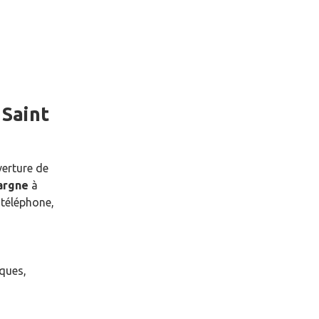
e
Saint
verture de
pargne
à
téléphone,
èques,