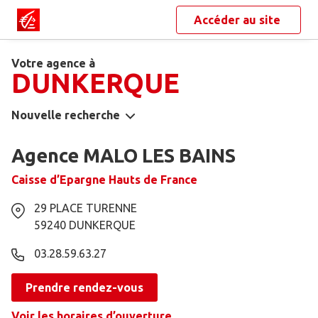
Accéder au site
Votre agence à
DUNKERQUE
Nouvelle recherche
Agence MALO LES BAINS
Caisse d’Epargne Hauts de France
29 PLACE TURENNE
59240
DUNKERQUE
03.28.59.63.27
Prendre rendez-vous
Voir les horaires d’ouverture