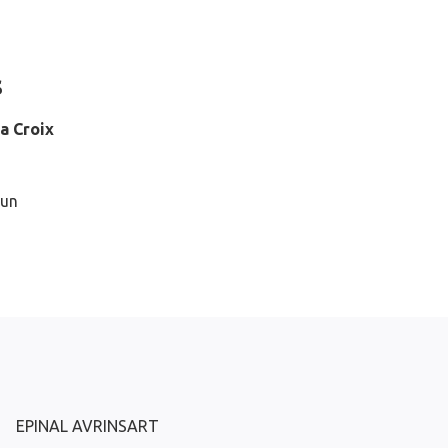
s
la Croix
 un
EPINAL AVRINSART