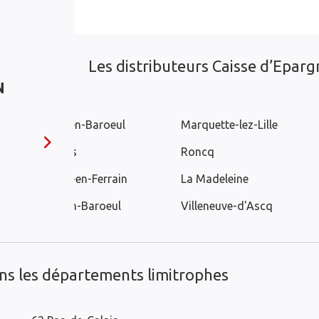
Les distributeurs Caisse d’Epargn
N
Marcq-en-Baroeul
Marquette-lez-Lille
Bondues
Roncq
Neuville-en-Ferrain
La Madeleine
Mons-en-Baroeul
Villeneuve-d'Ascq
ans les départements limitrophes