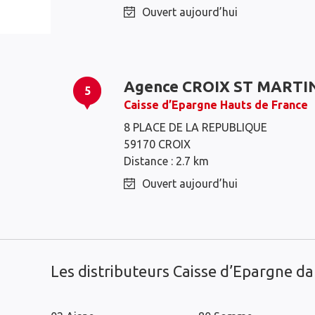
Ouvert aujourd’hui
Agence CROIX ST MARTI
5
Caisse d’Epargne Hauts de France
Roubaix
Tourcoing
8 PLACE DE LA REPUBLIQUE
59170 CROIX
Croix
Lys-lez-Lannoy
Distance : 2.7 km
Mouvaux
Wasquehal
Ouvert aujourd’hui
Wattrelos
Hem
Les distributeurs Caisse d’Epargne d