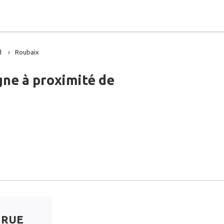
d
Roubaix
gne à proximité de
 RUE