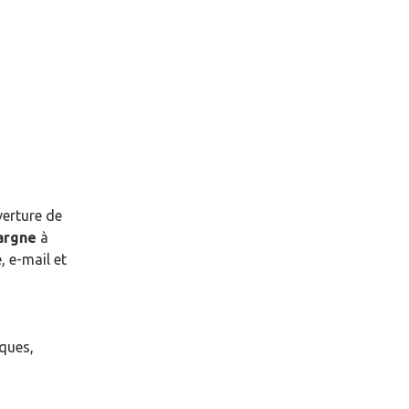
verture de
pargne
à
 e-mail et
èques,