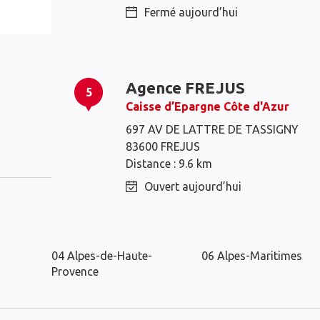
Fermé aujourd’hui
Agence FREJUS
5
Caisse d’Epargne Côte d'Azur
Roquebrune-sur-
Fréjus
697 AV DE LATTRE DE TASSIGNY
Argens
83600 FREJUS
Distance : 9.6 km
Ouvert aujourd’hui
Les distributeurs Caisse d’Epargne d
04 Alpes-de-Haute-
06 Alpes-Maritimes
Provence