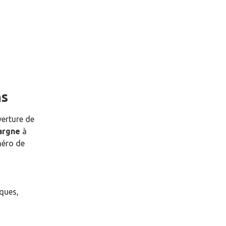
ns
verture de
pargne
à
éro de
èques,