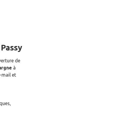
e
Passy
verture de
pargne
à
-mail et
èques,