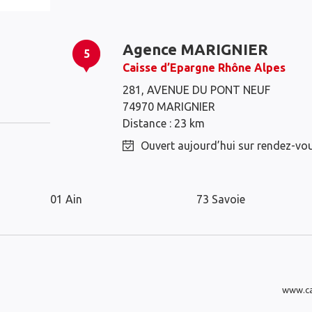
Agence MARIGNIER
5
Caisse d’Epargne Rhône Alpes
Passy
Sallanches
281, AVENUE DU PONT NEUF
74970 MARIGNIER
Distance : 23 km
Ouvert aujourd’hui sur rendez-vo
Les distributeurs Caisse d’Epargne d
01 Ain
73 Savoie
www.ca