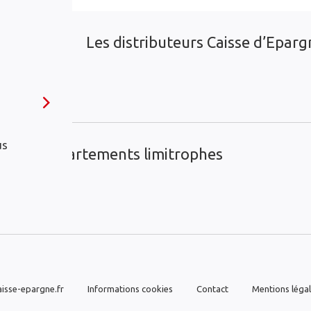
Les distributeurs Caisse d’Epargn
Cluses
us
ans les départements limitrophes
isse-epargne.fr
Informations cookies
Contact
Mentions léga