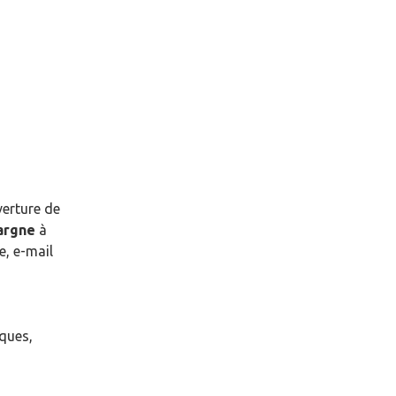
verture de
pargne
à
, e-mail
èques,