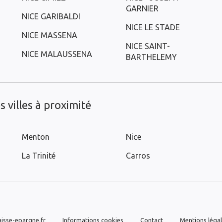
GARNIER
NICE GARIBALDI
NICE LE STADE
NICE MASSENA
NICE SAINT-
NICE MALAUSSENA
BARTHELEMY
 villes à proximité
Menton
Nice
La Trinité
Carros
isse-epargne.fr
Informations cookies
Contact
Mentions léga