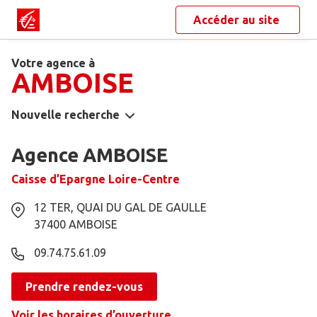
Accéder au site
Votre agence à
AMBOISE
Nouvelle recherche
Agence AMBOISE
Caisse d’Epargne Loire-Centre
12 TER, QUAI DU GAL DE GAULLE
37400
AMBOISE
09.74.75.61.09
Prendre rendez-vous
Voir les horaires d’ouverture