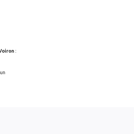
Voiron
:
 un