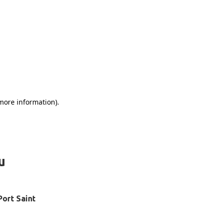
u
Port Saint