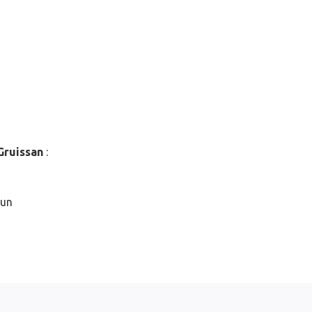
Gruissan
:
 un