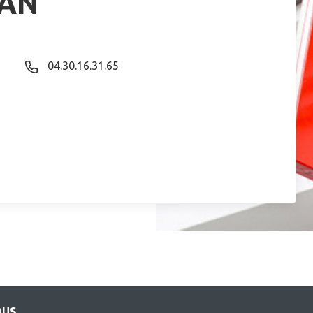
SAN
04.30.16.31.65
OUS