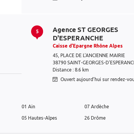
Agence ST GEORGES
5
D'ESPERANCHE
Caisse d’Epargne Rhône Alpes
Villefontaine
Bourgoin-Jallieu
45, PLACE DE L'ANCIENNE MAIRIE
L'Isle-d'Abeau
Mions
38790 SAINT-GEORGES-D'ESPERANC
Distance : 8.6 km
Ouvert aujourd’hui sur rendez-vo
Les distributeurs Caisse d’Epargne d
01 Ain
07 Ardèche
05 Hautes-Alpes
26 Drôme