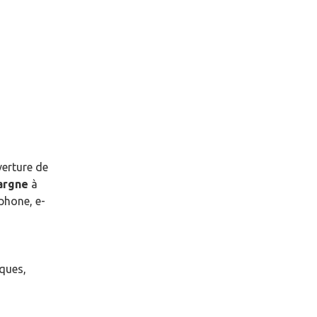
verture de
pargne
à
phone, e-
èques,