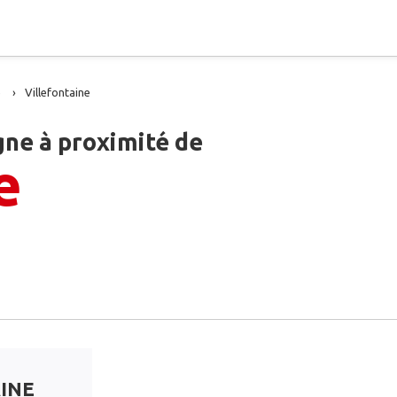
e
Villefontaine
gne à proximité de
e
AINE