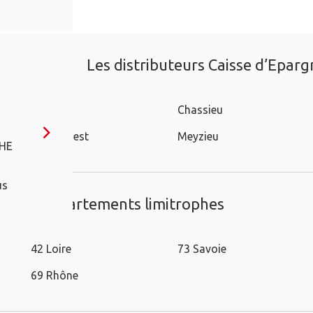
Les distributeurs Caisse d’Epargn
Genas
Chassieu
Saint-Priest
Meyzieu
HE
us
ans les départements limitrophes
42 Loire
73 Savoie
69 Rhône