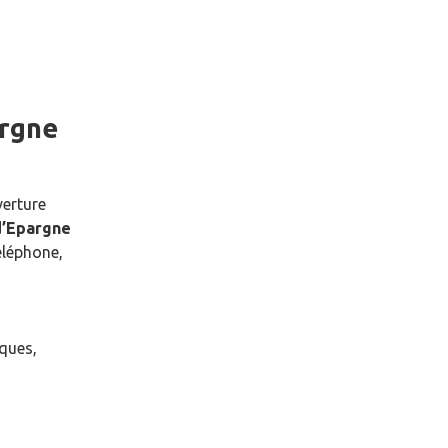
argne
verture
d’Epargne
éléphone,
èques,