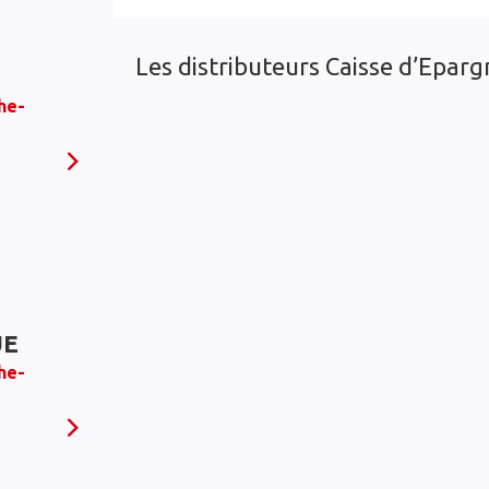
Les distributeurs Caisse d’Eparg
he-
UE
he-