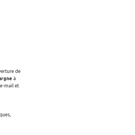
verture de
pargne
à
e-mail et
èques,