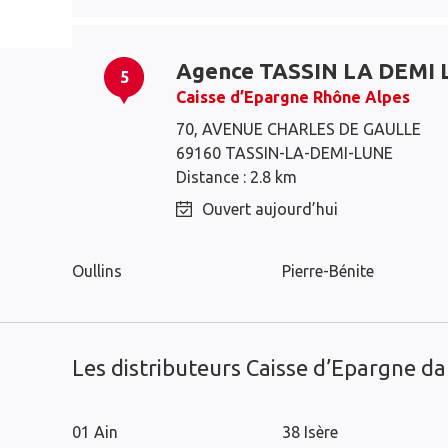
Agence TASSIN LA DEMI
5
Caisse d’Epargne Rhône Alpes
70, AVENUE CHARLES DE GAULLE
69160 TASSIN-LA-DEMI-LUNE
Francheville
Craponne
Distance : 2.8 km
Sainte-Foy-lès-Lyon
Écully
Ouvert aujourd’hui
Tassin-la-Demi-Lune
Saint-Genis-Laval
Oullins
Pierre-Bénite
Les distributeurs Caisse d’Epargne d
01 Ain
38 Isère