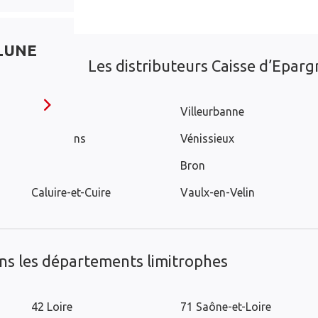
 LUNE
Les distributeurs Caisse d’Epargn
Lyon
Villeurbanne
Saint-Fons
Vénissieux
Brignais
Bron
Caluire-et-Cuire
Vaulx-en-Velin
ans les départements limitrophes
42 Loire
71 Saône-et-Loire