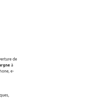
verture de
pargne
à
hone, e-
èques,