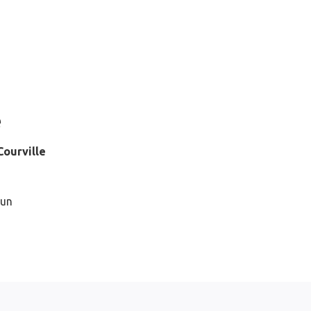
e
Courville
 un