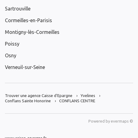
Sartrouville
Cormeilles-en-Parisis
Montigny-lès-Cormeilles
Poissy
Osny
Verneuil-sur-Seine
Trouver une agence Caisse d’Epargne
Yvelines
Conflans Sainte Honorine
CONFLANS CENTRE
Powered by
evermaps ©
www.caisse-epargne.fr