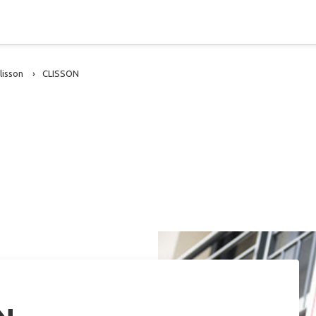
lisson
CLISSON