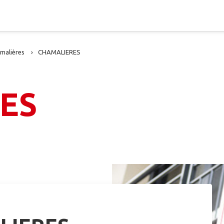
malières
CHAMALIERES
ES