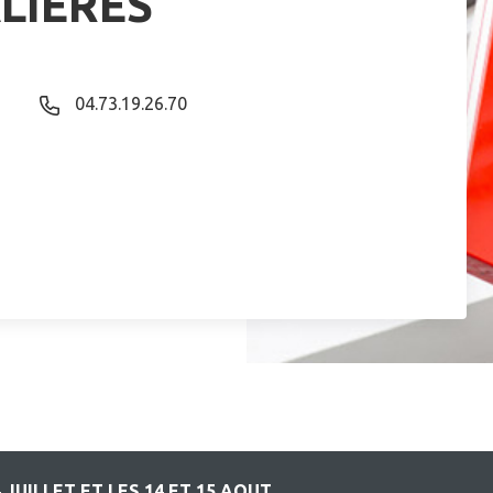
LIERES
04.73.19.26.70
JUILLET ET LES 14 ET 15 AOUT