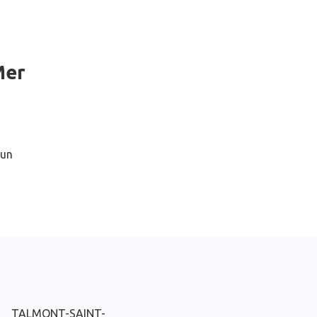
Mer
 un
TALMONT-SAINT-