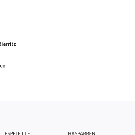
Biarritz
:
 un
ESPELETTE
HASPARREN