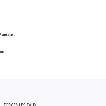
Aumale
:
 un
FORGES-LES-EAUX