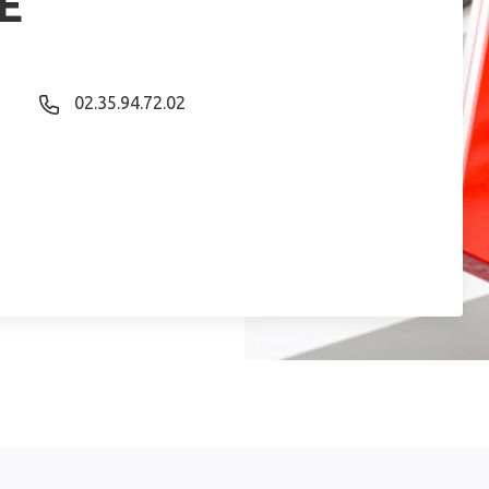
E
02.35.94.72.02