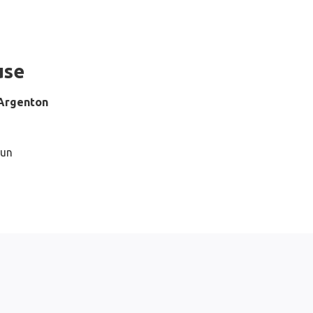
use
Argenton
 un