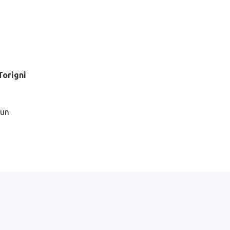
Torigni
 un