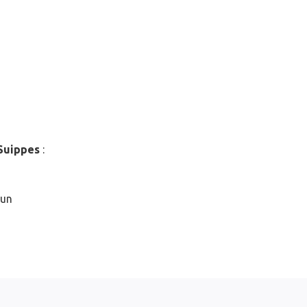
Suippes
:
 un