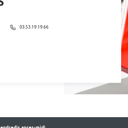
S
03.53.19.19.66
vendredis apres-midi