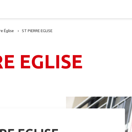
re Église
ST PIERRE EGLISE
RE EGLISE