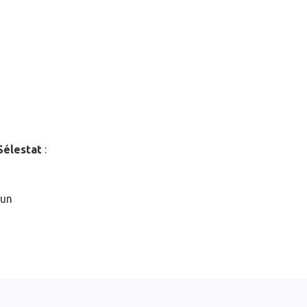
Sélestat
:
 un