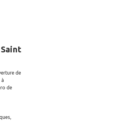
e
Saint
verture de
à
ro de
èques,