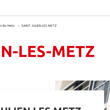
en lès Metz
SAINT JULIEN LES METZ
EN-LES-METZ